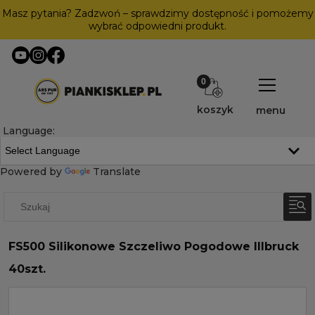
Masz pytania? Zadzwoń – sprawdzimy dostępność i pomożemy
wybrać odpowiedni produkt.
koszyk
menu
Language:
Powered by
Translate
FS500 Silikonowe Szczeliwo Pogodowe Illbruck
40szt.