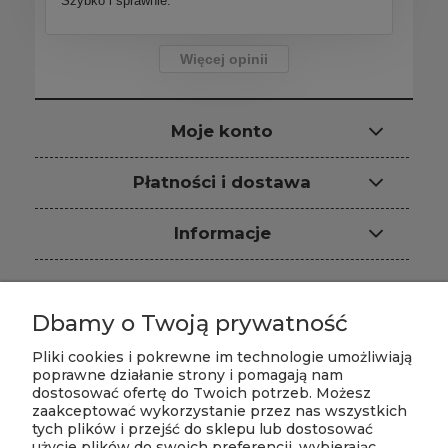
Szybko i sprawnie.
Więcej opinii
Moje konto
Płatności i dostawa
Informacje
Dbamy o Twoją prywatność
Sklep internetowy: ARS-PUR, ul.
Dzwonkowa 4, 96-321 Władysławów,
Pliki cookies i pokrewne im technologie umożliwiają
NIP: 8381068601,
poprawne działanie strony i pomagają nam
T:
+48 602 394 368
|
+48 721 779 446
dostosować ofertę do Twoich potrzeb. Możesz
zaakceptować wykorzystanie przez nas wszystkich
E-mail:
biuro@piankisklep.pl
tych plików i przejść do sklepu lub dostosować
Zapraszamy do zakupów w naszym sklepie
użycie plików do swoich preferencji, wybierając