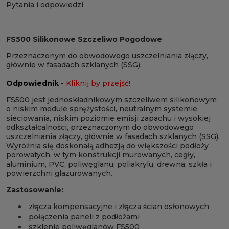
Pytania i odpowiedzi
FS500 Silikonowe Szczeliwo Pogodowe
Przeznaczonym do obwodowego uszczelniania złączy,
głównie w fasadach szklanych (SSG).
Odpowiednik -
Kliknij by przejść!
FS500 jest jednoskładnikowym szczeliwem silikonowym
o niskim module sprężystości, neutralnym systemie
sieciowania, niskim poziomie emisji zapachu i wysokiej
odkształcalności, przeznaczonym do obwodowego
uszczelniania złączy, głównie w fasadach szklanych (SSG).
Wyróżnia się doskonałą adhezją do większości podłoży
porowatych, w tym konstrukcji murowanych, cegły,
aluminium, PVC, poliwęglanu, poliakrylu, drewna, szkła i
powierzchni glazurowanych.
Zastosowanie:
złącza kompensacyjne i złącza ścian osłonowych
połączenia paneli z podłożami
szklenie poliwęglanów FS500