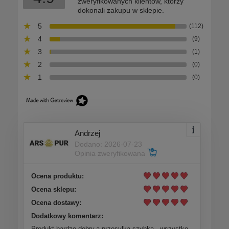
zweryfikowanych klientów, którzy
dokonali zakupu w sklepie.
5
(112)
4
(9)
3
(1)
2
(0)
1
(0)
Andrzej
Dodano: 2026-07-23
Opinia zweryfikowana
Ocena produktu:
Ocena sklepu:
Ocena dostawy:
Dodatkowy komentarz:
Produkt bardzo dobry,a przesyłka szybka , wszystko