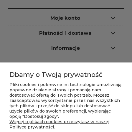
Moje konto
Płatności i dostawa
Informacje
Dbamy o Twoją prywatność
Sklep internetowy: ARS-PUR, ul.
Dzwonkowa 4, 96-321 Władysławów,
Pliki cookies i pokrewne im technologie umożliwiają
NIP: 8381068601,
poprawne działanie strony i pomagają nam
T:
+48 602 394 368
|
+48 721 779 446
dostosować ofertę do Twoich potrzeb. Możesz
zaakceptować wykorzystanie przez nas wszystkich
E-mail:
biuro@piankisklep.pl
tych plików i przejść do sklepu lub dostosować
Zapraszamy do zakupów w naszym sklepie
użycie plików do swoich preferencji, wybierając
internetowym 24h na dobę.
opcję "Dostosuj zgody".
Biuro sklepu czynne w godzinach 10-18 od
Więcej o plikach cookies przeczytasz w naszej
poniedziałku do piątku.
Polityce prywatności.