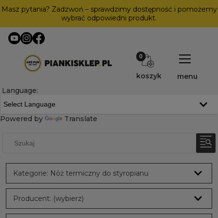
Masz pytania? Zadzwoń – sprawdzimy dostępność i pomożemy
wybrać odpowiedni produkt.
koszyk
menu
Language:
Powered by
Translate
Kategorie: Nóż termiczny do styropianu
Producent: (wybierz)