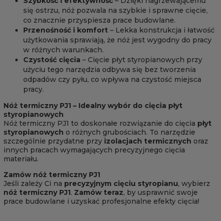
Szybkość i efektywność
– Dzięki nagrzewającemu
się ostrzu, nóż pozwala na szybkie i sprawne cięcie,
co znacznie przyspiesza prace budowlane.
Przenośność i komfort
– Lekka konstrukcja i łatwość
użytkowania sprawiają, że nóż jest wygodny do pracy
w różnych warunkach.
Czystość cięcia
– Cięcie płyt styropianowych przy
użyciu tego narzędzia odbywa się bez tworzenia
odpadów czy pyłu, co wpływa na czystość miejsca
pracy.
Nóż termiczny PJ1 – Idealny wybór do cięcia płyt
styropianowych
Nóż termiczny PJ1 to doskonałe rozwiązanie do cięcia
płyt
styropianowych
o różnych grubościach. To narzędzie
szczególnie przydatne przy
izolacjach termicznych
oraz
innych pracach wymagających precyzyjnego cięcia
materiału.
Zamów nóż termiczny PJ1
Jeśli zależy Ci na
precyzyjnym cięciu styropianu
, wybierz
nóż termiczny PJ1
.
Zamów teraz
, by usprawnić swoje
prace budowlane i uzyskać profesjonalne efekty cięcia!