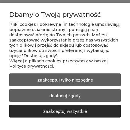
Dbamy o Twoją prywatność
Sklep internetowy: ARS-PUR, ul.
Dzwonkowa 4, 96-321 Władysławów,
Pliki cookies i pokrewne im technologie umożliwiają
NIP: 8381068601,
poprawne działanie strony i pomagają nam
T:
+48 602 394 368
|
+48 721 779 446
dostosować ofertę do Twoich potrzeb. Możesz
zaakceptować wykorzystanie przez nas wszystkich
E-mail:
biuro@piankisklep.pl
tych plików i przejść do sklepu lub dostosować
Zapraszamy do zakupów w naszym sklepie
użycie plików do swoich preferencji, wybierając
internetowym 24h na dobę.
opcję "Dostosuj zgody".
Biuro sklepu czynne w godzinach 10-18 od
Więcej o plikach cookies przeczytasz w naszej
poniedziałku do piątku.
Polityce prywatności.
Kontakt telefoniczny w godz. 9-20 od poniedziałku do
soboty.
zaakceptuj tylko niezbędne
pokaż pełną wersję strony
dostosuj zgody
Sklep internetowy Shoper Premium
Szablon sklepu IdeaSun RWD™
zaakceptuj wszystkie