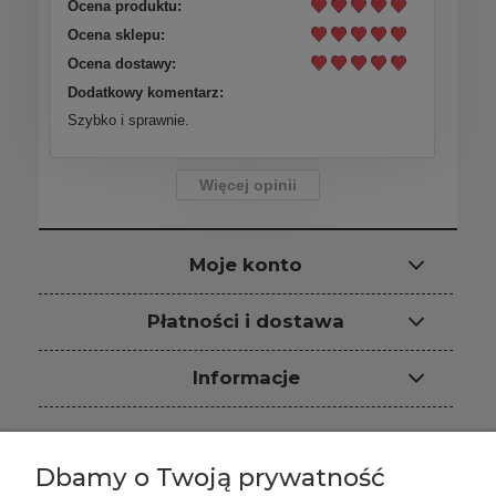
Ocena produktu:
Ocena sklepu:
Ocena dostawy:
Dodatkowy komentarz:
Szybko i sprawnie.
Więcej opinii
Moje konto
Płatności i dostawa
Informacje
Dbamy o Twoją prywatność
Sklep internetowy: ARS-PUR, ul.