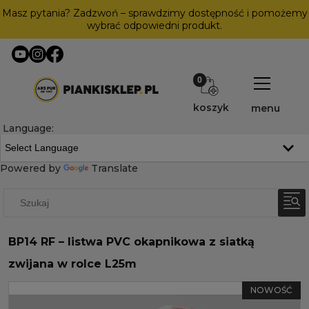
Masz pytania? Zadzwoń – sprawdzimy dostępność i pomożemy
wybrać odpowiedni produkt.
koszyk
menu
Language:
Powered by
Translate
BP14 RF – listwa PVC okapnikowa z siatką
zwijana w rolce L25m
NOWOŚĆ