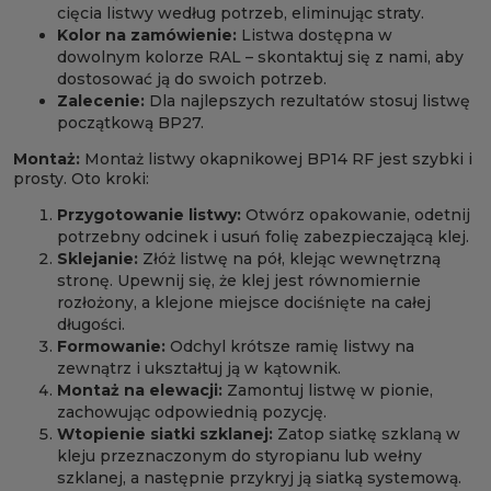
cięcia listwy według potrzeb, eliminując straty.
Kolor na zamówienie:
Listwa dostępna w
dowolnym kolorze RAL – skontaktuj się z nami, aby
dostosować ją do swoich potrzeb.
Zalecenie:
Dla najlepszych rezultatów stosuj listwę
początkową BP27.
Montaż:
Montaż listwy okapnikowej BP14 RF jest szybki i
prosty. Oto kroki:
Przygotowanie listwy:
Otwórz opakowanie, odetnij
potrzebny odcinek i usuń folię zabezpieczającą klej.
Sklejanie:
Złóż listwę na pół, klejąc wewnętrzną
stronę. Upewnij się, że klej jest równomiernie
rozłożony, a klejone miejsce dociśnięte na całej
długości.
Formowanie:
Odchyl krótsze ramię listwy na
zewnątrz i ukształtuj ją w kątownik.
Montaż na elewacji:
Zamontuj listwę w pionie,
zachowując odpowiednią pozycję.
Wtopienie siatki szklanej:
Zatop siatkę szklaną w
kleju przeznaczonym do styropianu lub wełny
szklanej, a następnie przykryj ją siatką systemową.