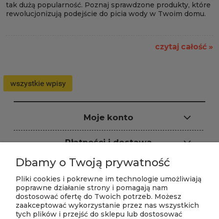
tak dużą popularność. Poznaj sprawdzone produkty, które
rewolucjonizują podejście do picia wody w Twoim domu.
czytaj całość »
wszystkie wpisy
Moje konto
Płatności i dostawa
Dbamy o Twoją prywatność
Informacje
Pliki cookies i pokrewne im technologie umożliwiają
poprawne działanie strony i pomagają nam
dostosować ofertę do Twoich potrzeb. Możesz
zaakceptować wykorzystanie przez nas wszystkich
tych plików i przejść do sklepu lub dostosować
Sklep internetowy: ARS-PUR, ul.