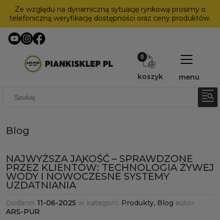
Ze względu na dynamiczną sytuację rynkową prosimy o
telefoniczną weryfikację dostępności oraz ceny produktów.
koszyk
menu
Blog
NAJWYŻSZA JAKOŚĆ – SPRAWDZONE
PRZEZ KLIENTÓW: TECHNOLOGIA ŻYWEJ
WODY I NOWOCZESNE SYSTEMY
UZDATNIANIA
Dodano:
11-06-2025
w kategorii:
Produkty
,
Blog
autor:
ARS-PUR