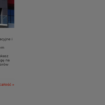
acyjne i
nym
ukasz
agę na
torów
całość »