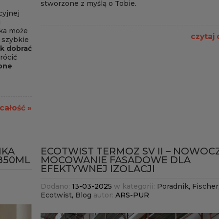
stworzone z myślą o Tobie.
cyjnej
i
nka może
czytaj 
 szybkie
ak dobrać
rócić
one
 całość »
NKA
ECOTWIST TERMOZ SV II – NOWOC
850ML
MOCOWANIE FASADOWE DLA
EFEKTYWNEJ IZOLACJI
Dodano:
13-03-2025
w kategorii:
Poradnik
,
Fischer
Ecotwist
,
Blog
autor:
ARS-PUR