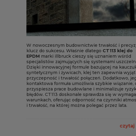
W nowoczesnym budownictwie trwałość i precyzj
klucz do sukcesu. Właśnie dlatego
CT113 klej do
EPDM
marki illbruck cieszy się uznaniem wśród
specjalistów zajmujących się systemami uszczeln
Dzięki innowacyjnej formule bazującej na kauczu
syntetycznym i żywicach, klej ten zapewnia wyją
przyczepność i trwałość połączeń. Dodatkowo, je
kontaktowa formuła umożliwia szybkie wiązanie, 
przyspiesza prace budowlane i minimalizuje ryzy
błędów. CT113 doskonale sprawdza się w wymaga
warunkach, oferując odporność na czynniki atmo
i trwałość, na której można polegać przez lata.
czytaj