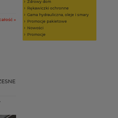
Zdrowy dom
Rękawiczki ochronne
Gama hydrauliczna, oleje i smary
całość »
Promocje pakietowe
Nowości
Promocje
ZESNE
,