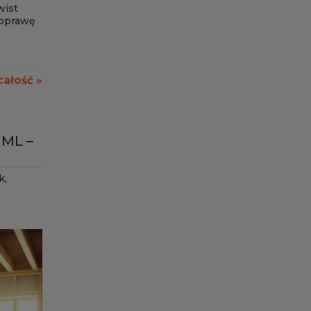
wist
poprawę
całość »
ML –
k
,