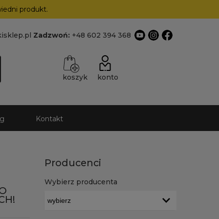
edni produkt.
isklep.pl
Zadzwoń:
+48 602 394 368
koszyk
konto
og
Kontakt
Producenci
Wybierz producenta
GO
CH!