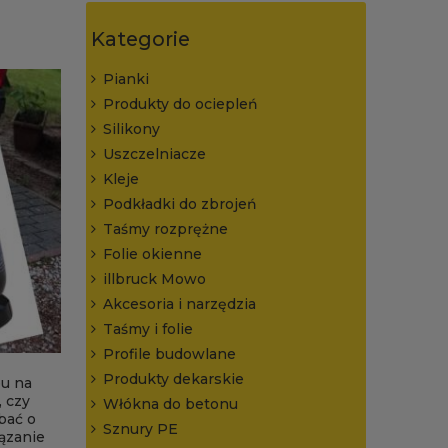
Kategorie
Pianki
Produkty do ociepleń
Silikony
Uszczelniacze
Kleje
Podkładki do zbrojeń
Taśmy rozprężne
Folie okienne
illbruck Mowo
Akcesoria i narzędzia
Taśmy i folie
Profile budowlane
Produkty dekarskie
bu na
, czy
Włókna do betonu
bać o
Sznury PE
ązanie