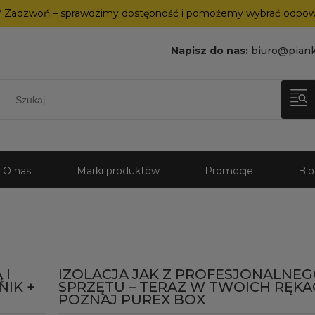
? Zadzwoń – sprawdzimy dostępność i pomożemy wybrać odpowi
Napisz do nas:
biuro@piank
O nas
Marki produktów
Promocje
Bl
 I
IZOLACJA JAK Z PROFESJONALNE
IK +
SPRZĘTU – TERAZ W TWOICH RĘKA
POZNAJ PUREX BOX