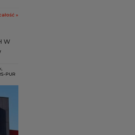
całość »
H W
W
k
,
RS-PUR