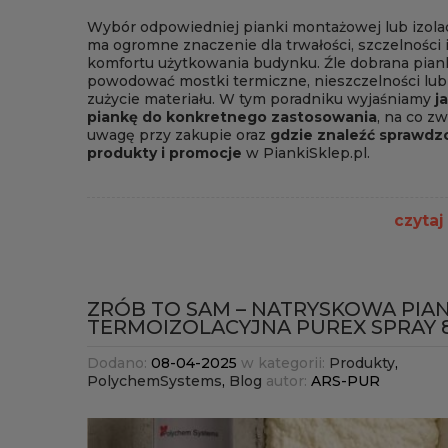
Wybór odpowiedniej pianki montażowej lub izola
ma ogromne znaczenie dla trwałości, szczelności 
komfortu użytkowania budynku. Źle dobrana pia
powodować mostki termiczne, nieszczelności lub
zużycie materiału. W tym poradniku wyjaśniamy
j
piankę do konkretnego zastosowania
, na co zw
uwagę przy zakupie oraz
gdzie znaleźć sprawdz
produkty i promocje
w PiankiSklep.pl.
czytaj
ZRÓB TO SAM – NATRYSKOWA PIA
TERMOIZOLACYJNA PUREX SPRAY 
Dodano:
08-04-2025
w kategorii:
Produkty
,
PolychemSystems
,
Blog
autor:
ARS-PUR