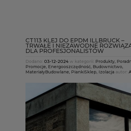
CT113 KLEJ DO EPDM ILLBRUCK –
TRWAŁE I NIEZAWODNE ROZWIĄZ
DLA PROFESJONALISTÓW
Dodano:
03-12-2024
w kategorii:
Produkty
,
Poradn
Promocje
,
Energooszczędność
,
Budownictwo
,
MateriałyBudowlane
,
PiankiSklep
,
Izolacja
autor: