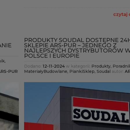
czytaj 
PRODUKTY SOUDAL DOSTĘPNE 24
ANIE
SKLEPIE ARS-PUR – JEDNEGO Z
NAJLEPSZYCH DYSTRYBUTORÓW 
POLSCE I EUROPIE
ik
,
Dodano:
12-11-2024
w kategorii:
Produkty
,
Poradni
ARS-PUR
MateriałyBudowlane
,
PiankiSklep
,
Soudal
autor:
A