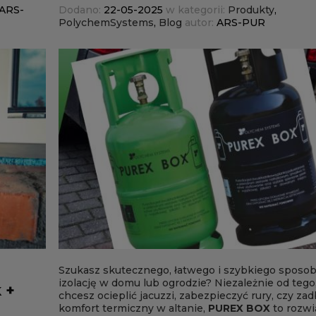
ARS-
Dodano:
22-05-2025
w kategorii:
Produkty
,
PolychemSystems
,
Blog
autor:
ARS-PUR
Szukasz skutecznego, łatwego i szybkiego sposo
izolację w domu lub ogrodzie? Niezależnie od tego
 +
chcesz ocieplić jacuzzi, zabezpieczyć rury, czy zad
komfort termiczny w altanie,
PUREX BOX
to rozwi