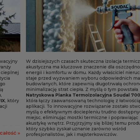
owacyjny
W dzisiejszych czasach skuteczna izolacja termicz
ranży
akustyczna ma kluczowe znaczenie dla oszczędno
cieplnej
energii i komfortu w domu. Każdy właściciel nier
życia
staje przed wyzwaniem wyboru odpowiednich ma
ego
budowlanych, które zapewnią długotrwałą ochronę
ją
minimalizację strat ciepła. Z myślą o tym powstała
,
Natryskowa Pianka Termoizolacyjna Soudal 700
IX
, który
która łączy zaawansowaną technologię z łatwości
cji
aplikacji. To innowacyjne rozwiązanie zostało stw
myślą o efektywnym dociepleniu trudno dostępny
miejsc, eliminując mostki termiczne i poprawiając
akustykę wnętrz. Przyjrzyjmy się bliżej temu prod
który szybko zyskał uznanie zarówno wśród
 całość »
profesjonalistów, jak i majsterkowiczów.