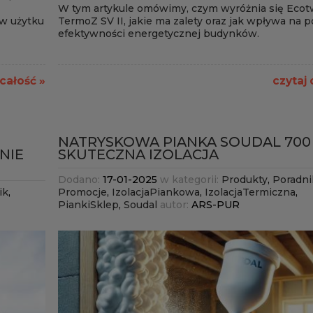
W tym artykule omówimy, czym wyróżnia się Ecot
 w użytku
TermoZ SV II, jakie ma zalety oraz jak wpływa na 
efektywności energetycznej budynków.
 całość »
czytaj 
NATRYSKOWA PIANKA SOUDAL 700 
NIE
SKUTECZNA IZOLACJA
Dodano:
17-01-2025
w kategorii:
Produkty
,
Poradni
ik
,
Promocje
,
IzolacjaPiankowa
,
IzolacjaTermiczna
,
PiankiSklep
,
Soudal
autor:
ARS-PUR