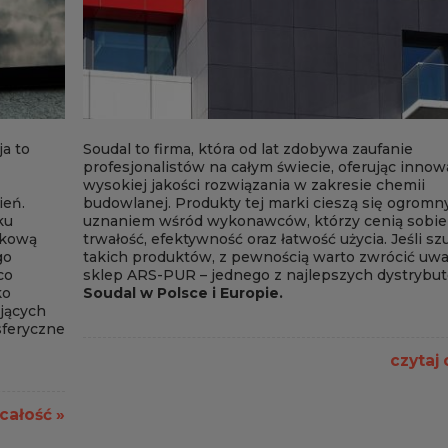
a to
Soudal to firma, która od lat zdobywa zaufanie
profesjonalistów na całym świecie, oferując innow
wysokiej jakości rozwiązania w zakresie chemii
ień.
budowlanej. Produkty tej marki cieszą się ogrom
ku
uznaniem wśród wykonawców, którzy cenią sobie
tkową
trwałość, efektywność oraz łatwość użycia. Jeśli sz
go
takich produktów, z pewnością warto zwrócić uw
co
sklep ARS-PUR – jednego z najlepszych dystrybu
ko
Soudal w Polsce i Europie
.
jących
sferyczne
czytaj 
 całość »