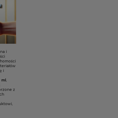
na i
ści
uchomości
teriałów
 i
 ml
,
ą
orzone z
ch
uktowi,