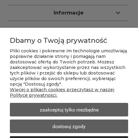
Informacje
Dbamy o Twoją prywatność
Sklep internetowy: ARS-PUR, ul.
Dzwonkowa 4, 96-321 Władysławów,
Pliki cookies i pokrewne im technologie umożliwiają
NIP: 8381068601,
poprawne działanie strony i pomagają nam
T:
+48 602 394 368
|
+48 721 779 446
dostosować ofertę do Twoich potrzeb. Możesz
zaakceptować wykorzystanie przez nas wszystkich
E-mail:
biuro@piankisklep.pl
tych plików i przejść do sklepu lub dostosować
Zapraszamy do zakupów w naszym sklepie
użycie plików do swoich preferencji, wybierając
internetowym 24h na dobę.
opcję "Dostosuj zgody".
Biuro sklepu czynne w godzinach 10-18 od
Więcej o plikach cookies przeczytasz w naszej
poniedziałku do piątku.
Polityce prywatności.
Kontakt telefoniczny w godz. 9-20 od poniedziałku do
soboty.
zaakceptuj tylko niezbędne
pokaż pełną wersję strony
dostosuj zgody
Sklep internetowy Shoper Premium